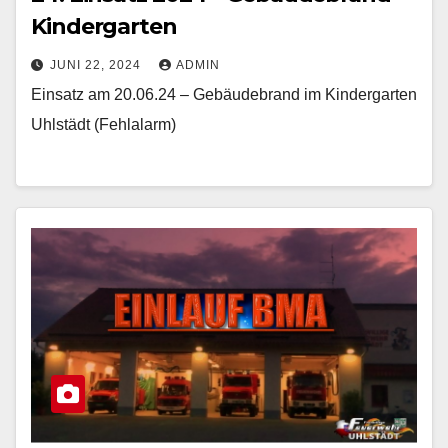
Kindergarten
JUNI 22, 2024
ADMIN
Einsatz am 20.06.24 – Gebäudebrand im Kindergarten
Uhlstädt (Fehlalarm)