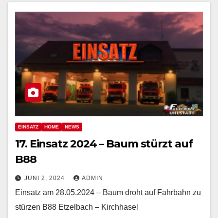
EINSATZ
HOME
NEWS
17. Einsatz 2024 – Baum stürzt auf
B88
JUNI 2, 2024
ADMIN
Einsatz am 28.05.2024 – Baum droht auf Fahrbahn zu
stürzen B88 Etzelbach – Kirchhasel