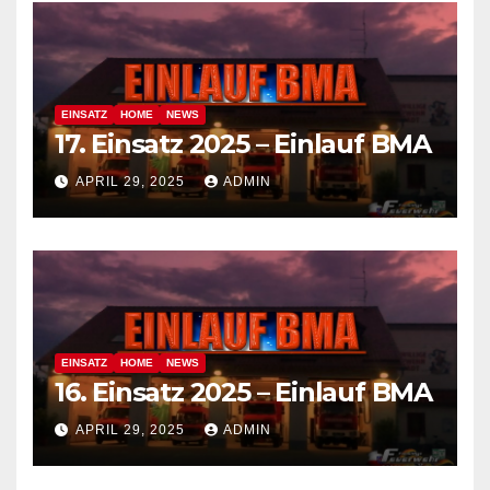
EINSATZ
HOME
NEWS
17. Einsatz 2025 – Einlauf BMA
APRIL 29, 2025
ADMIN
EINSATZ
HOME
NEWS
16. Einsatz 2025 – Einlauf BMA
APRIL 29, 2025
ADMIN