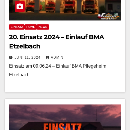
EINSATZ
HOME
NEWS
20. Einsatz 2024 – Einlauf BMA
Etzelbach
JUNI 11, 2024
ADMIN
Einsatz am 09.06.24 – Einlauf BMA Pflegeheim
Etzelbach.