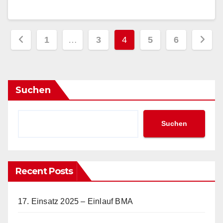
Seitennummerierung
1
…
3
4
5
6
der
Beiträge
Suchen
Suchen
Recent Posts
17. Einsatz 2025 – Einlauf BMA