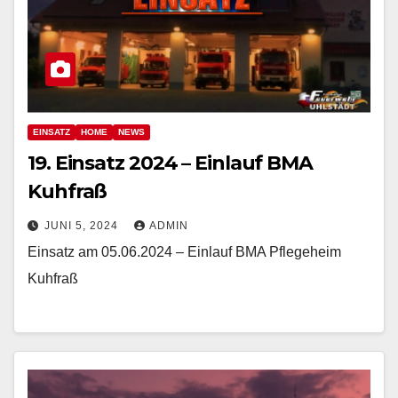
EINSATZ
HOME
NEWS
19. Einsatz 2024 – Einlauf BMA
Kuhfraß
JUNI 5, 2024
ADMIN
Einsatz am 05.06.2024 – Einlauf BMA Pflegeheim
Kuhfraß