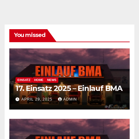
You missed
EINSATZ
HOME
NEWS
17. Einsatz 2025 – Einlauf BMA
APRIL 29, 2025
ADMIN