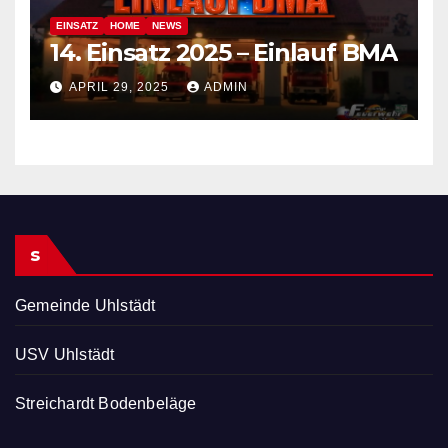
EINSATZ
HOME
NEWS
14. Einsatz 2025 – Einlauf BMA
APRIL 29, 2025
ADMIN
s
Gemeinde Uhlstädt
USV Uhlstädt
Streichardt Bodenbeläge