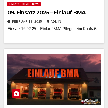
EINSATZ
HOME
NEWS
09. Einsatz 2025 – Einlauf BMA
FEBRUAR 18, 2025
ADMIN
Einsatz 16.02.25 – Einlauf BMA Pflegeheim Kuhfraß