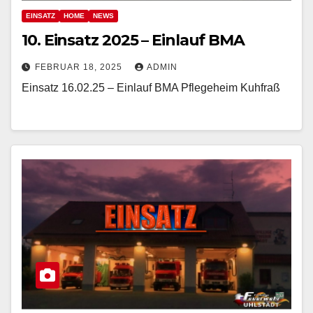
EINSATZ
HOME
NEWS
10. Einsatz 2025 – Einlauf BMA
FEBRUAR 18, 2025
ADMIN
Einsatz 16.02.25 – Einlauf BMA Pflegeheim Kuhfraß