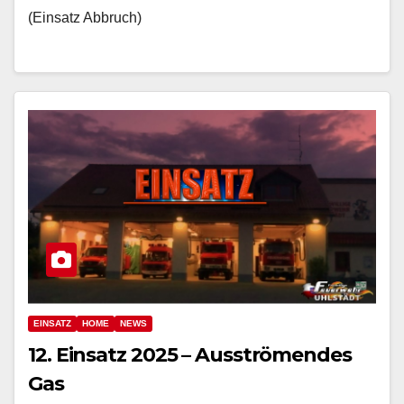
(Einsatz Abbruch)
EINSATZ
HOME
NEWS
12. Einsatz 2025 – Ausströmendes
Gas