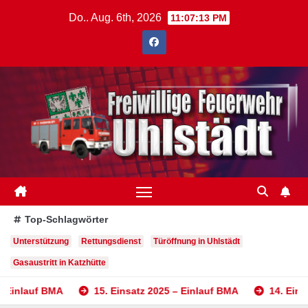
Zum
Do.. Aug. 6th, 2026
11:07:15 PM
Inhalt
springen
Top-Schlagwörter
Unterstützung
Rettungsdienst
Türöffnung in Uhlstädt
Gasaustritt in Katzhütte
15. Einsatz 2025 – Einlauf BMA
14. Einsatz 2025 – Einla