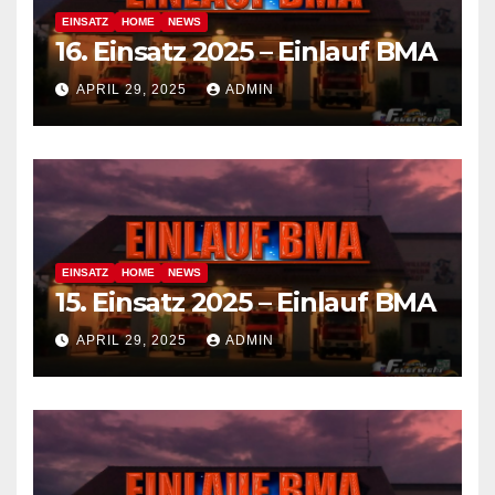
EINSATZ
HOME
NEWS
16. Einsatz 2025 – Einlauf BMA
APRIL 29, 2025
ADMIN
EINSATZ
HOME
NEWS
15. Einsatz 2025 – Einlauf BMA
APRIL 29, 2025
ADMIN