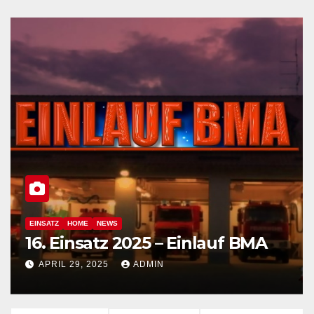
EINSATZ
HOME
NEWS
15. Einsatz 2025 – Einlauf BMA
APRIL 29, 2025
ADMIN