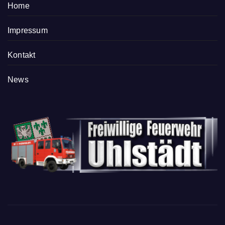
Home
Impressum
Kontakt
News