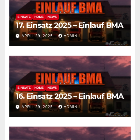
EINSATZ
HOME
NEWS
17. Einsatz 2025 – Einlauf BMA
APRIL 29, 2025
ADMIN
EINSATZ
HOME
NEWS
16. Einsatz 2025 – Einlauf BMA
APRIL 29, 2025
ADMIN