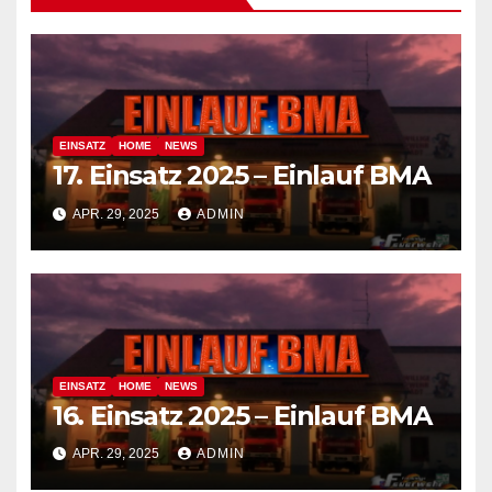
EINSATZ
HOME
NEWS
17. Einsatz 2025 – Einlauf BMA
APR. 29, 2025
ADMIN
EINSATZ
HOME
NEWS
16. Einsatz 2025 – Einlauf BMA
APR. 29, 2025
ADMIN