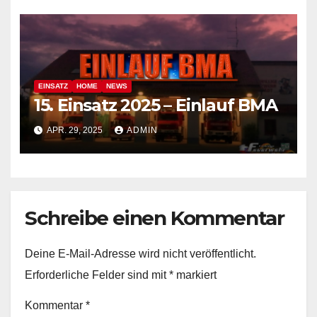
EINSATZ
HOME
NEWS
15. Einsatz 2025 – Einlauf BMA
APR. 29, 2025
ADMIN
Schreibe einen Kommentar
Deine E-Mail-Adresse wird nicht veröffentlicht.
Erforderliche Felder sind mit
*
markiert
Kommentar
*