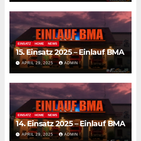
EINSATZ
HOME
NEWS
15. Einsatz 2025 – Einlauf BMA
APRIL 29, 2025
ADMIN
EINSATZ
HOME
NEWS
14. Einsatz 2025 – Einlauf BMA
APRIL 29, 2025
ADMIN