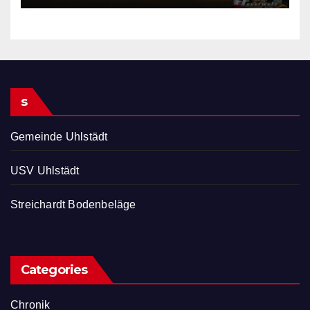
s
Gemeinde Uhlstädt
USV Uhlstädt
Streichardt Bodenbeläge
Categories
Chronik