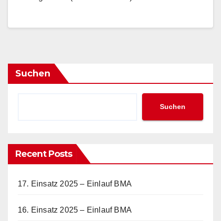
Suchen
Suchen
Recent Posts
17. Einsatz 2025 – Einlauf BMA
16. Einsatz 2025 – Einlauf BMA