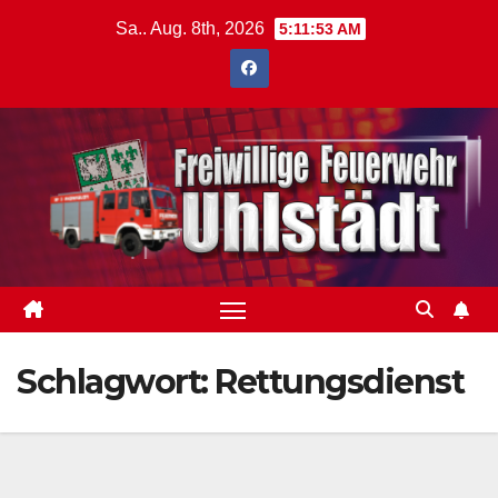
Zum
Sa.. Aug. 8th, 2026
5:11:53 AM
Inhalt
springen
Schlagwort:
Rettungsdienst