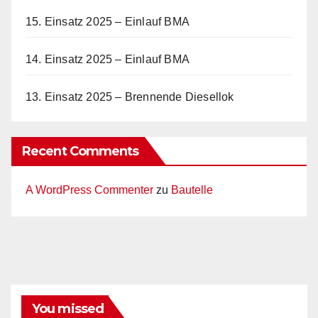
15. Einsatz 2025 – Einlauf BMA
14. Einsatz 2025 – Einlauf BMA
13. Einsatz 2025 – Brennende Diesellok
Recent Comments
A WordPress Commenter
zu
Bautelle
You missed