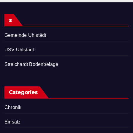
s
Gemeinde Uhlstädt
USV Uhlstädt
Streichardt Bodenbeläge
Categories
Chronik
Einsatz