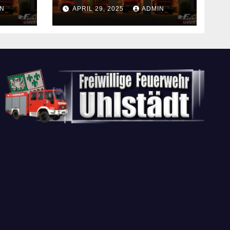
IN
APRIL 29, 2025
ADMIN