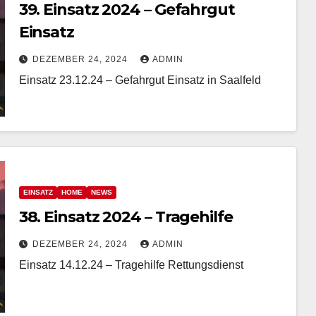
39. Einsatz 2024 – Gefahrgut
Einsatz
DEZEMBER 24, 2024
ADMIN
Einsatz 23.12.24 – Gefahrgut Einsatz in Saalfeld
EINSATZ
HOME
NEWS
38. Einsatz 2024 – Tragehilfe
DEZEMBER 24, 2024
ADMIN
Einsatz 14.12.24 – Tragehilfe Rettungsdienst