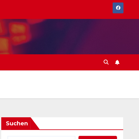
Suchen