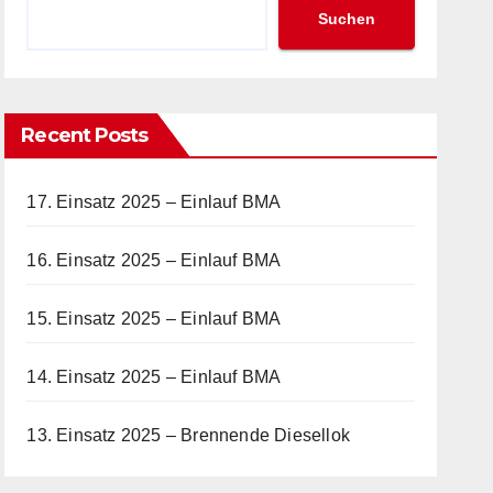
Suchen
Recent Posts
17. Einsatz 2025 – Einlauf BMA
16. Einsatz 2025 – Einlauf BMA
15. Einsatz 2025 – Einlauf BMA
14. Einsatz 2025 – Einlauf BMA
13. Einsatz 2025 – Brennende Diesellok