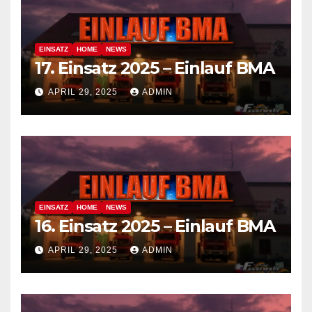
EINSATZ
HOME
NEWS
17. Einsatz 2025 – Einlauf BMA
APRIL 29, 2025
ADMIN
EINSATZ
HOME
NEWS
16. Einsatz 2025 – Einlauf BMA
APRIL 29, 2025
ADMIN