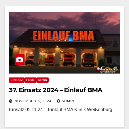
EINSATZ
HOME
NEWS
37. Einsatz 2024 – Einlauf BMA
NOVEMBER 6, 2024
ADMIN
Einsatz 05.11.24 – Einlauf BMA Klinik Weißenburg