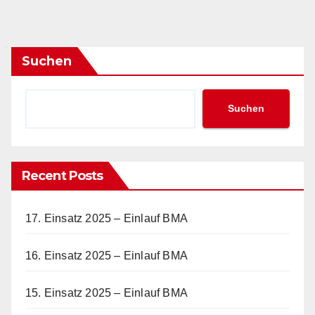
Suchen
Suchen
Recent Posts
17. Einsatz 2025 – Einlauf BMA
16. Einsatz 2025 – Einlauf BMA
15. Einsatz 2025 – Einlauf BMA