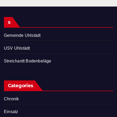
s
Gemeinde Uhlstädt
USV Uhlstädt
Streichardt Bodenbeläge
Categories
Chronik
Einsatz