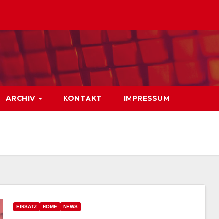
ARCHIV
KONTAKT
IMPRESSUM
EINSATZ
HOME
NEWS