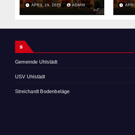
APRIL 29, 2025
ADMIN
APRI
s
Gemeinde Uhlstädt
USV Uhlstädt
Streichardt Bodenbeläge