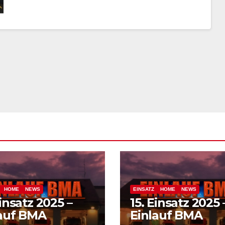
HOME
NEWS
EINSATZ
HOME
NEWS
Einsatz 2025 –
15. Einsatz 2025 
lauf BMA
Einlauf BMA