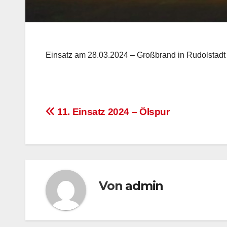
Einsatz am 28.03.2024 – Großbrand in Rudolstadt
Beitragsnavigation
11. Einsatz 2024 – Ölspur
Von
admin