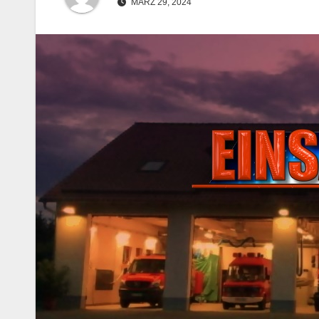
MÄRZ 29, 2024