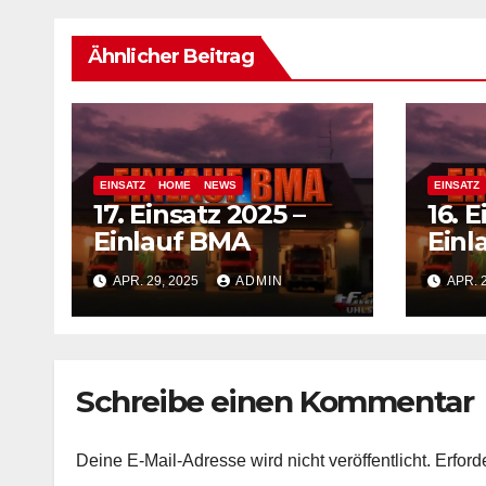
Ähnlicher Beitrag
EINSATZ
HOME
NEWS
EINSATZ
17. Einsatz 2025 –
16. 
Einlauf BMA
Einl
APR. 29, 2025
ADMIN
APR. 
Schreibe einen Kommentar
Deine E-Mail-Adresse wird nicht veröffentlicht.
Erford