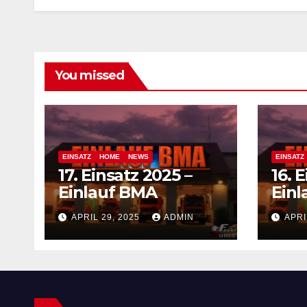
You missed
EINSATZ
HOME
NEWS
EINSATZ
17. Einsatz 2025 –
16. 
Einlauf BMA
Ein
APRIL 29, 2025
ADMIN
APRI