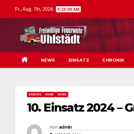
Zum
Fr.. Aug. 7th, 2026
4:10:01 AM
Inhalt
springen
NEWS
EINSATZ
CHRONIK
EINSATZ
HOME
NEWS
10. Einsatz 2024 – 
Von
admin