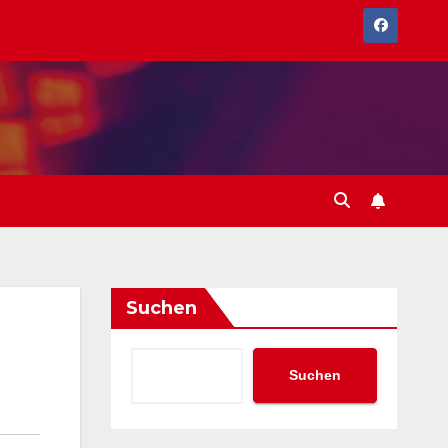
Suchen
Suchen