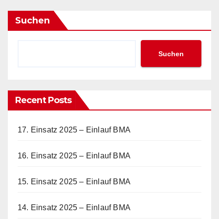
Suchen
Suchen
Recent Posts
17. Einsatz 2025 – Einlauf BMA
16. Einsatz 2025 – Einlauf BMA
15. Einsatz 2025 – Einlauf BMA
14. Einsatz 2025 – Einlauf BMA