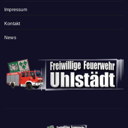
Impressum
Kontakt
News