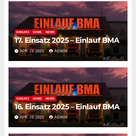
EINSATZ
HOME
NEWS
17. Einsatz 2025 – Einlauf BMA
APR. 29, 2025
ADMIN
EINSATZ
HOME
NEWS
16. Einsatz 2025 – Einlauf BMA
APR. 29, 2025
ADMIN