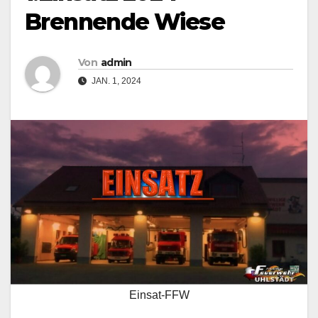
Brennende Wiese
Von
admin
JAN. 1, 2024
Einsat-FFW