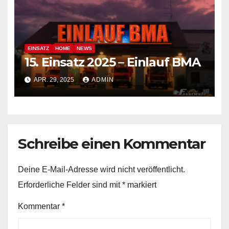
EINSATZ
HOME
NEWS
15. Einsatz 2025 – Einlauf BMA
APR. 29, 2025
ADMIN
Schreibe einen Kommentar
Deine E-Mail-Adresse wird nicht veröffentlicht.
Erforderliche Felder sind mit
*
markiert
Kommentar
*