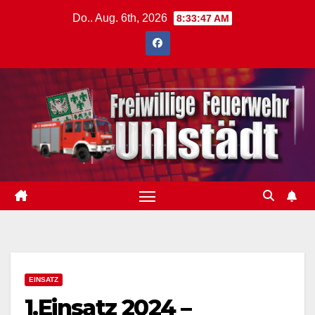
Zum
Do.. Aug. 6th, 2026
8:33:48 AM
Inhalt
springen
EINSATZ
1.Einsatz 2024 –