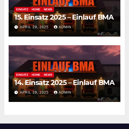
EINSATZ
HOME
NEWS
15. Einsatz 2025 – Einlauf BMA
APRIL 29, 2025
ADMIN
EINSATZ
HOME
NEWS
14. Einsatz 2025 – Einlauf BMA
APRIL 29, 2025
ADMIN