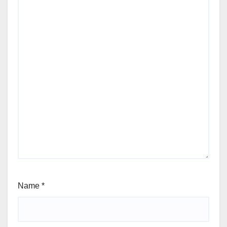
Name
*