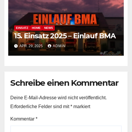
EINSATZ
HOME
NEWS
15. Einsatz 2025 – Einlauf BMA
APR. 29, 2025
ADMIN
Schreibe einen Kommentar
Deine E-Mail-Adresse wird nicht veröffentlicht.
Erforderliche Felder sind mit
*
markiert
Kommentar
*