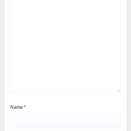
Name
*