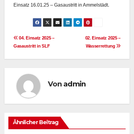
Einsatz 16.01.25 – Gasaustritt in Ammelstädt.
Beitragsnavigation
04. Einsatz 2025 –
02. Einsatz 2025 –
Gasaustritt in SLF
Wasserrettung
Von
admin
Ähnlicher Beitrag