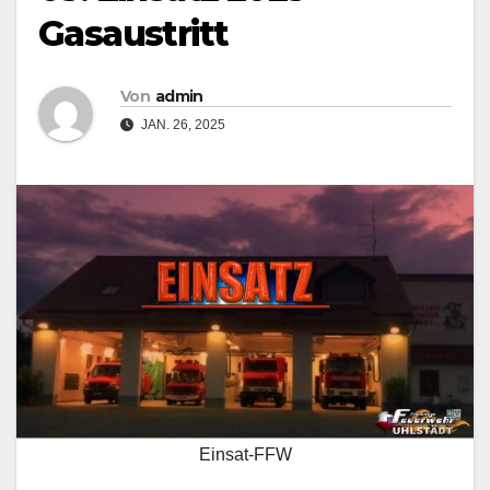
Gasaustritt
Von
admin
JAN. 26, 2025
Einsat-FFW